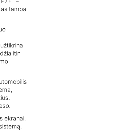
 P7+“ –
ektas tampa
nuo
užtikrina
džia itin
ismo
utomobilis
tema,
ius.
reso.
s ekranai,
sistemą,