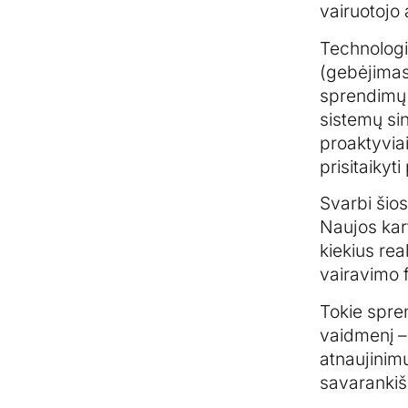
vairuotojo
Technologiš
(gebėjimas 
sprendimų s
sistemų sine
proaktyviai
prisitaikyt
Svarbi šios
Naujos kar
kiekius rea
vairavimo 
Tokie spren
vaidmenį – 
atnaujinimus
savarankiš