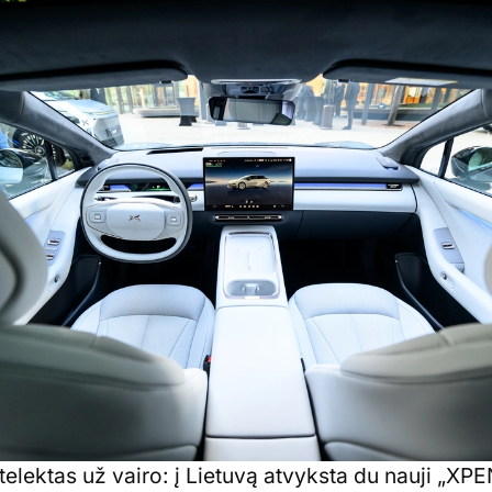
ntelektas už vairo: į Lietuvą atvyksta du nauji „XP