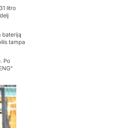
1 litro
delį
 bateriją
bilis tampa
. Po
PENG“