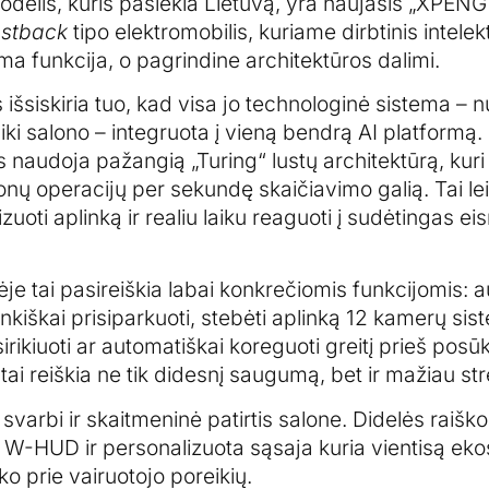
odelis, kuris pasiekia Lietuvą, yra naujasis „XPENG
astback
tipo elektromobilis, kuriame dirbtinis intel
a funkcija, o pagrindine architektūros dalimi.
 išsiskiria tuo, kad visa jo technologinė sistema – 
iki salono – integruota į vieną bendrą AI platformą.
 naudoja pažangią „Turing“ lustų architektūrą, kuri 
lijonų operacijų per sekundę skaičiavimo galią. Tai lei
lizuoti aplinką ir realiu laiku reaguoti į sudėtingas e
e tai pasireiškia labai konkrečiomis funkcijomis: a
nkiškai prisiparkuoti, stebėti aplinką 12 kamerų sis
irikiuoti ar automatiškai koreguoti greitį prieš posūk
 tai reiškia ne tik didesnį saugumą, bet ir mažiau st
varbi ir skaitmeninė patirtis salone. Didelės raiško
s W-HUD ir personalizuota sąsaja kuria vientisą eko
iko prie vairuotojo poreikių.