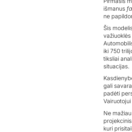
Pirmasis m
išmanus
f
ne papildom
Šis modelis
važiuoklės 
Automobilis
iki 750 tri
tiksliai ana
situacijas.
Kasdienybėj
gali savara
padėti pers
Vairuotojui
Ne mažiau s
projekcini
kuri prisita