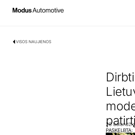
VISOS NAUJIENOS
Dirbti
Lietu
model
patirt
28 balandži
PASKELBTA: