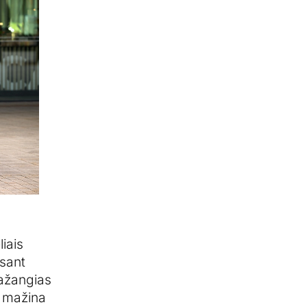
iais
esant
pažangias
s mažina