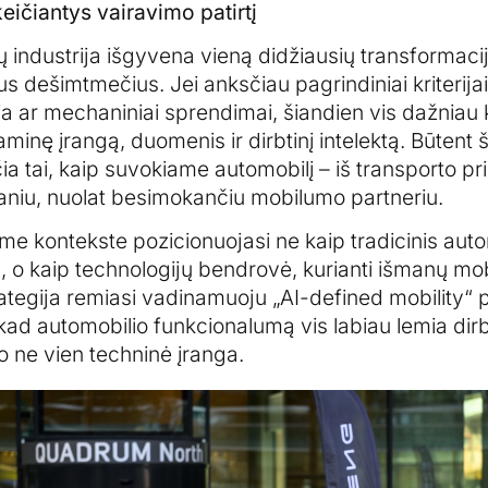
eičiantys vairavimo patirtį
ų industrija išgyvena vieną didžiausių transformaci
s dešimtmečius. Jei anksčiau pagrindiniai kriterija
lia ar mechaniniai sprendimai, šiandien vis dažnia
minę įrangą, duomenis ir dirbtinį intelektą. Būtent ši
a tai, kaip suvokiame automobilį – iš transporto pr
niu, nuolat besimokančiu mobilumo partneriu.
e kontekste pozicionuojasi ne kaip tradicinis auto
, o kaip technologijų bendrovė, kurianti išmanų mo
ategija remiasi vadinamuoju „AI-defined mobility“ p
, kad automobilio funkcionalumą vis labiau lemia dirb
 o ne vien techninė įranga.