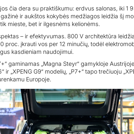
os čia dera su praktiškumu: erdvus salonas, iki 1 93
bagažinė ir aukštos kokybės medžiagos leidžia šį mo
tik mieste, bet ir ilgesnėms kelionėms.
pektas – ir efektyvumas. 800 V architektūra leidžia
80 proc. įkrauti vos per 12 minučių, todėl elektromo
togus kasdieniam naudojimui.
“ gaminamas „Magna Steyr“ gamykloje Austrijoje
 ir „XPENG G9“ modelių, „P7+“ tapo trečiuoju „X
urenkamu Europoje.