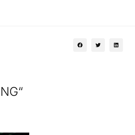
PENG“