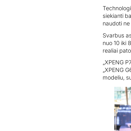
Technologij
siekianti 
naudoti ne 
Svarbus as
nuo 10 iki 
realiai pa
„XPENG P7+
„XPENG G6“
modeliu, s