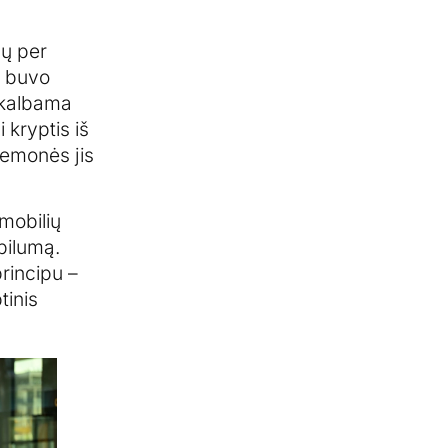
jų per
i buvo
u kalbama
 kryptis iš
iemonės jis
mobilių
bilumą.
rincipu –
tinis