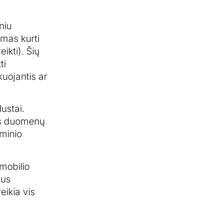
niu
imas kurti
ikti). Šių
ti
kuojantis ar
ustai.
kus duomenų
ominio
omobilio
ius
eikia vis