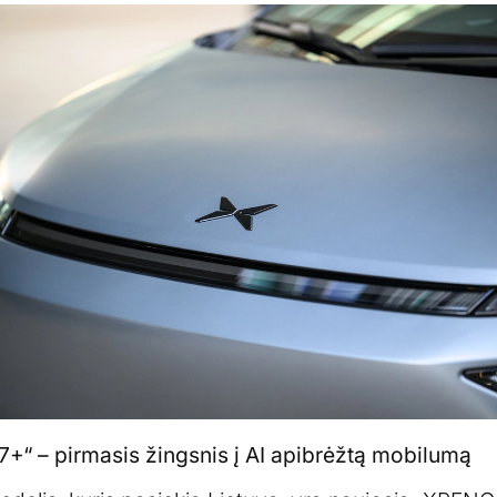
“ – pirmasis žingsnis į AI apibrėžtą mobilumą