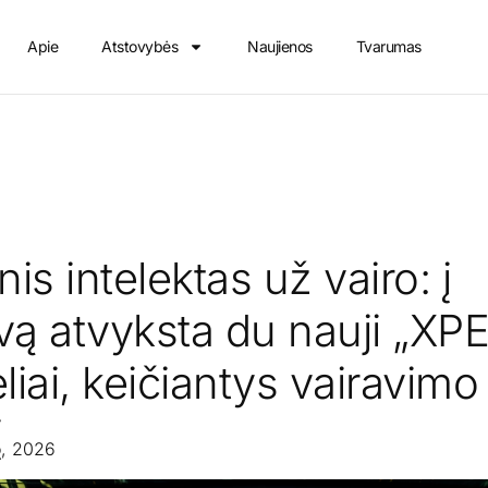
Apie
Atstovybės
Naujienos
Tvarumas
nis intelektas už vairo: į
vą atvyksta du nauji „X
iai, keičiantys vairavimo
į
o, 2026