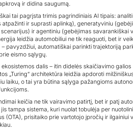
 apkrovą ir didina saugumą.
kai tai pagrįsta trimis pagrindiniais AI tipais: analiti
atpažinti ir suprasti aplinką), generatyviniu (gebėj
cenarijus) ir agentiniu (gebėjimas savarankiškai ve
rgija leidžia automobiliui ne tik reaguoti, bet ir veik
 – pavyzdžiui, automatiškai parinkti trajektoriją par
i prie eismo sąlygų.
 ekosistemos dalis – itin didelės skaičiavimo galios l
tos „Turing“ architektūra leidžia apdoroti milžiniš
liu laiku, o tai yra būtina sąlyga pažangioms auton
funkcijoms.
dimai keičia ne tik vairavimo patirtį, bet ir patį aut
jis tampa sistema, kuri nuolat tobulėja per nuotolin
 (OTA), prisitaiko prie vartotojo įpročių ir ilgainiui v
kiau.