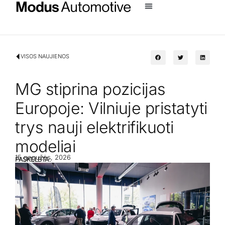
VISOS NAUJIENOS
MG stiprina pozicijas
Europoje: Vilniuje pristatyti
trys nauji elektrifikuoti
modeliai
15 gegužės, 2026
PASKELBTA: