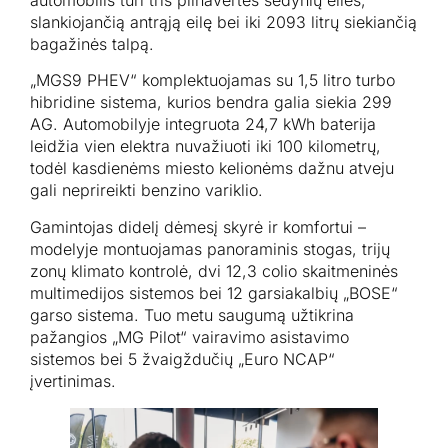
automobilis turi tris pilnavertes sėdynių eiles,
slankiojančią antrąją eilę bei iki 2093 litrų siekiančią
bagažinės talpą.
„MGS9 PHEV“ komplektuojamas su 1,5 litro turbo
hibridine sistema, kurios bendra galia siekia 299
AG. Automobilyje integruota 24,7 kWh baterija
leidžia vien elektra nuvažiuoti iki 100 kilometrų,
todėl kasdienėms miesto kelionėms dažnu atveju
gali neprireikti benzino variklio.
Gamintojas didelį dėmesį skyrė ir komfortui –
modelyje montuojamas panoraminis stogas, trijų
zonų klimato kontrolė, dvi 12,3 colio skaitmeninės
multimedijos sistemos bei 12 garsiakalbių „BOSE“
garso sistema. Tuo metu saugumą užtikrina
pažangios „MG Pilot“ vairavimo asistavimo
sistemos bei 5 žvaigždučių „Euro NCAP“
įvertinimas.