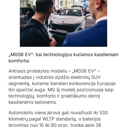
„MGS6 EV“: kai technologijos kuriamos kasdieniam
komfortui
Antrasis pristatytas modelis – „MGS6 EV“ –
orientuotas į vidutinio dydžio elektrinių SUV
segmentą, kuriame šiandien konkurencija Europoje
itin sparčiai auga. MG šį modelį pozicionuoja kaip
technologijų, komforto ir praktiškumo derinį
kasdienėms kelionėms.
Automobilis viena įkrova gali nuvažiuoti iki 530
kilometrų pagal WLTP standartą, o baterijos
įkrovimas nuo 10 iki 80 proc. trunka apie 38