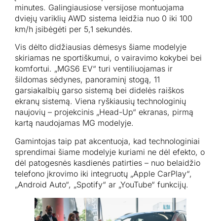
minutes. Galingiausiose versijose montuojama
dviejų variklių AWD sistema leidžia nuo 0 iki 100
km/h įsibėgėti per 5,1 sekundės.
Vis dėlto didžiausias dėmesys šiame modelyje
skiriamas ne sportiškumui, o vairavimo kokybei bei
komfortui. „MGS6 EV“ turi ventiliuojamas ir
šildomas sėdynes, panoraminį stogą, 11
garsiakalbių garso sistemą bei didelės raiškos
ekranų sistemą. Viena ryškiausių technologinių
naujovių – projekcinis „Head-Up“ ekranas, pirmą
kartą naudojamas MG modelyje.
Gamintojas taip pat akcentuoja, kad technologiniai
sprendimai šiame modelyje kuriami ne dėl efekto, o
dėl patogesnės kasdienės patirties – nuo belaidžio
telefono įkrovimo iki integruotų „Apple CarPlay“,
„Android Auto“, „Spotify“ ar „YouTube“ funkcijų.