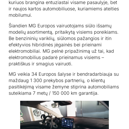
kuriuos brangina entuziastai visame pasaulyje, bet
ir naujos kartos automobiliuose, kuriamiems ateities
mobilumui.
Šiandien MG Europos vairuotojams siūlo išsamų
modelių asortimentą, pritaikytą visiems poreikiams.
Be benzininių variklių, siūlomos pažangios ir itin
efektyvios hibridinės jėgainės bei prieinami
elektromobiliai. MG pelnė pripažinimą už tai, kad
elektromobilius padarė prieinamus visiems –
praktiškus ir smagius vairuoti.
MG veikia 34 Europos šalyse ir bendradarbiauja su
maždaug 1 300 prekybos partnerių, o klientų
pasitikėjimą visame žemyne stiprina automobiliams
suteikiama 7 metų / 150 000 km garantija.