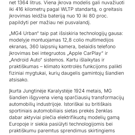
net 1364 litrus. Viena įkrova modelis gali nuvažiuoti
iki 416 kilometrų pagal WLTP standartą, o greitasis
įkrovimas leidžia bateriją nuo 10 iki 80 proc.
papildyti per mažiau nei pusvalandį.
„MG4 Urban“ taip pat išsiskiria technologijų gausa:
modelyje montuojamas 12,8 colio multimedijos
ekranas, 360 laipsnių kamera, belaidis telefono
įkrovimas bei integruotos „Apple CarPlay“ ir
„Android Auto“ sistemos. Kartu išlaikytas ir
praktiškumas – klimato kontrolės funkcijoms palikti
fiziniai mygtukai, kurių daugelis gamintojų šiandien
atsisako.
Įkurta Jungtinėje Karalystėje 1924 metais, MG
šiandien išgyvena vieną sparčiausių transformacijų
automobilių industrijoje. Istoriškai su britiškais
sportiniais automobiliais sietas prekės ženklas
dabar aktyviai plečia elektrifikuotų modelių gamą
Europoje ir siekia pasiūlyti technologijomis bei
praktiškumu paremtus sprendimus skirtingiems