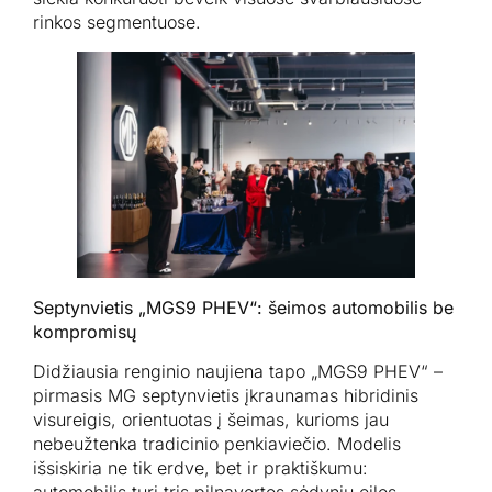
rinkos segmentuose.
Septynvietis „MGS9 PHEV“: šeimos automobilis be
kompromisų
Didžiausia renginio naujiena tapo „MGS9 PHEV“ –
pirmasis MG septynvietis įkraunamas hibridinis
visureigis, orientuotas į šeimas, kurioms jau
nebeužtenka tradicinio penkiaviečio. Modelis
išsiskiria ne tik erdve, bet ir praktiškumu: