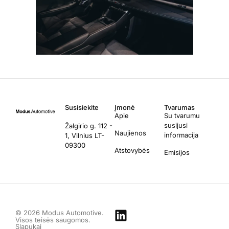
Susisiekite
Įmonė
Tvarumas
Apie
Su tvarumu
susijusi
Žalgirio g. 112 -
Naujienos
informacija
1, Vilnius LT-
09300
Atstovybės
Emisijos
© 2026 Modus Automotive.
Visos teisės saugomos.
Slapukai