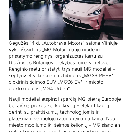
Gegužės 14 d. „Autobrava Motors“ salone Vilniuje
vyko išskirtinis „MG Motor“ naujų modelių
pristatymo renginys, organizuotas kartu su
Didžiosios Britanijos prekybos rūmais Lietuvoje.
Renginio metu pristatyti trys nauji MG modeliai –
septynvietis įkraunamas hibridas „MGS9 PHEV“,
elektrinis šeimos SUV „MGS6 EV“ ir miesto
elektromobilis „MG4 Urban“.
Nauji modeliai atspindi sparčią MG plėtrą Europoje
bei aiškią prekės ženklo kryptį – elektrifikaciją
derinti su praktiškumu, technologijomis ir
platesniam vairuotojų ratui prieinama kaina. Nuo
miesto mobilumo iki šeimos kelionių – MG šiandien
siekia konkuruoti beveik visuose svarbiausiuose